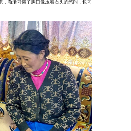
来，渐渐习惯了胸口像压着石头的憋闷，也习