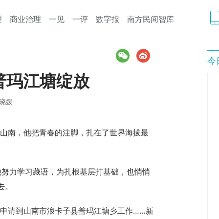
理
商业治理
一见
一评
数字报
南方民间智库
今
普玛江塘绽放
周晓媛
西藏山南，他把青春的注脚，扎在了世界海拔最
他努力学习藏语，为扎根基层打基础，也悄悄
去。
愿申请到山南市浪卡子县普玛江塘乡工作……新