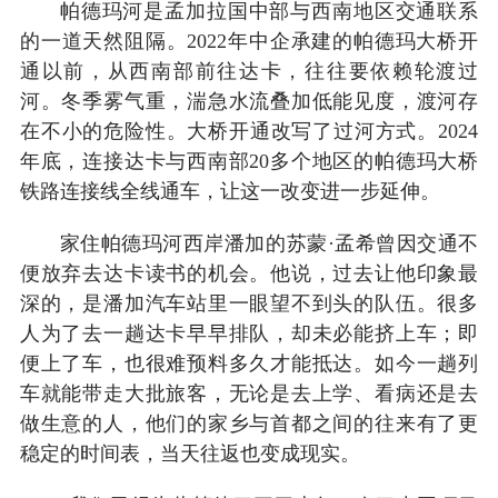
帕德玛河是孟加拉国中部与西南地区交通联系
的一道天然阻隔。2022年中企承建的帕德玛大桥开
通以前，从西南部前往达卡，往往要依赖轮渡过
河。冬季雾气重，湍急水流叠加低能见度，渡河存
在不小的危险性。大桥开通改写了过河方式。2024
年底，连接达卡与西南部20多个地区的帕德玛大桥
铁路连接线全线通车，让这一改变进一步延伸。
家住帕德玛河西岸潘加的苏蒙·孟希曾因交通不
便放弃去达卡读书的机会。他说，过去让他印象最
深的，是潘加汽车站里一眼望不到头的队伍。很多
人为了去一趟达卡早早排队，却未必能挤上车；即
便上了车，也很难预料多久才能抵达。如今一趟列
车就能带走大批旅客，无论是去上学、看病还是去
做生意的人，他们的家乡与首都之间的往来有了更
稳定的时间表，当天往返也变成现实。