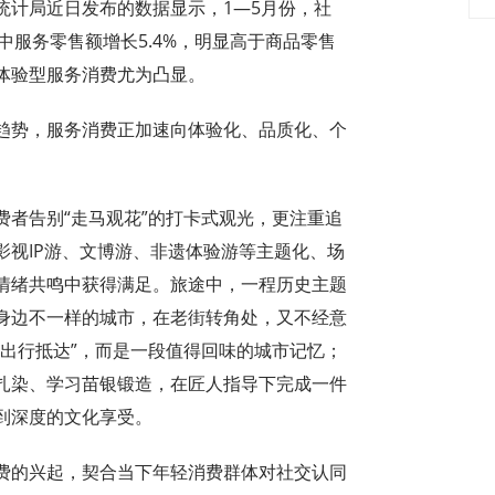
计局近日发布的数据显示，1—5月份，社
中服务零售额增长5.4%，明显高于商品零售
体验型服务消费尤为凸显。
势，服务消费正加速向体验化、品质化、个
者告别“走马观花”的打卡式观光，更注重追
影视IP游、文博游、非遗体验游等主题化、场
情绪共鸣中获得满足。旅途中，一程历史主题
新认识身边不一样的城市，在老街转角处，又不经意
出行抵达”，而是一段值得回味的城市记忆；
扎染、学习苗银锻造，在匠人指导下完成一件
到深度的文化享受。
的兴起，契合当下年轻消费群体对社交认同