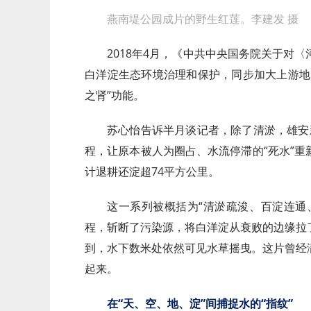
燕南堤公园成片的野生红莲。李建发 摄
2018年4月，《中共中央国务院关于对
白洋淀生态环境治理和保护，同步加大上游地
之肾”功能。
苏心怡告诉半月谈记者，除了清淤，雄安新
程，让原本被人为圈占、水流停滞的“死水”
计退耕还淀超74平方公里。
这一系列被概括为“清淤疏浚、百淀连通
程，斩断了污染源，将白洋淀从衰败的边缘拉
到，水下数米处依然可见水草摇曳。这片曾经
起来。
在“天、空、地、淀”间捕捉水的“指纹”