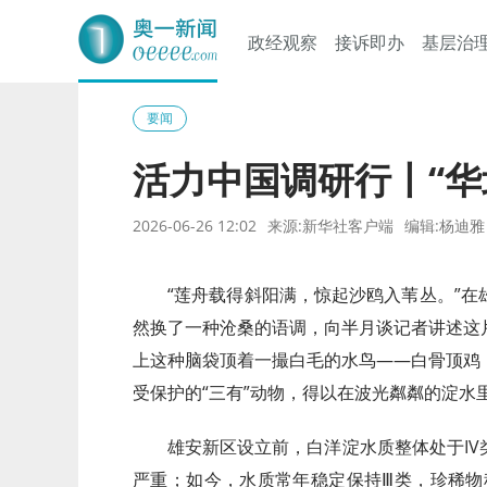
政经观察
接诉即办
基层治
奥一网
要闻
活力中国调研行丨“华
2026-06-26 12:02
来源:新华社客户端
编辑:杨迪雅
“莲舟载得斜阳满，惊起沙鸥入苇丛。”
然换了一种沧桑的语调，向半月谈记者讲述这
上这种脑袋顶着一撮白毛的水鸟——白骨顶鸡
受保护的“三有”动物，得以在波光粼粼的淀水
雄安新区设立前，白洋淀水质整体处于I
严重；如今，水质常年稳定保持Ⅲ类，珍稀物