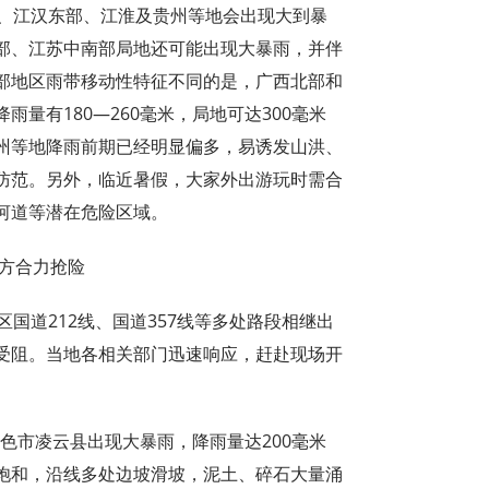
部、江汉东部、江淮及贵州等地会出现大到暴
部、江苏中南部局地还可能出现大暴雨，并伴
部地区雨带移动性特征不同的是，广西北部和
量有180—260毫米，局地可达300毫米
州等地降雨前期已经明显偏多，易诱发山洪、
防范。另外，临近暑假，大家外出游玩时需合
河道等潜在危险区域。
多方合力抢险
国道212线、国道357线等多处路段相继出
受阻。当地各相关部门迅速响应，赶赴现场开
百色市凌云县出现大暴雨，降雨量达200毫米
饱和，沿线多处边坡滑坡，泥土、碎石大量涌