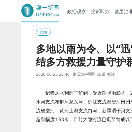
政经观察
接诉即办
基层治
奥一网
要闻
多地以雨为令、以“迅”
结多方救援力量守护
2026-06-26 20:46
来源:央视网
编辑:黄缤
记者从水利部了解到，受近期降雨影响，2
水河支流布柳河龙头河、郁江支流澄碧河田州
流梭磨河、黄河上游支流白河，新疆渭干河支
超警幅度1.58米，目前大部河流已退至警戒以