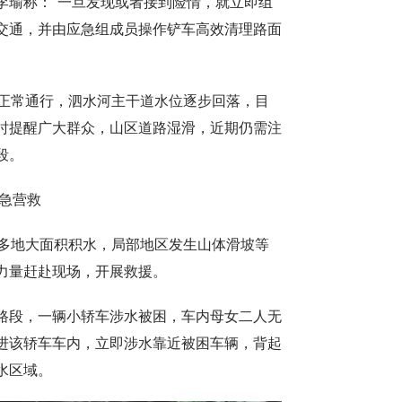
李瑜称："一旦发现或者接到险情，就立即组
交通，并由应急组成员操作铲车高效清理路面
复正常通行，泗水河主干道水位逐步回落，目
时提醒广大群众，山区道路湿滑，近期仍需注
段。
急营救
，多地大面积积水，局部地区发生山体滑坡等
力量赶赴现场，开展救援。
路段，一辆小轿车涉水被困，车内母女二人无
进该轿车车内，立即涉水靠近被困车辆，背起
水区域。