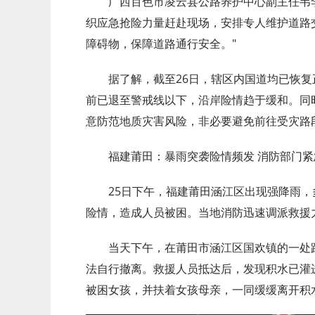
广西百色市凌云县公路养护中心副主任韦
织应急抢险力量赶赴现场，安排专人维护道路
障碍物，保障道路通行安全。"
据了解，截至26日，辖区内国道均已恢
前已退至警戒线以下，沿岸险情趋于缓和。同
意防范地质灾害风险，非必要避免前往受灾路
福建莆田：暴雨突袭险情频发 消防部门紧
25日下午，福建莆田涵江区出现强降雨
险情，造成人员被困。当地消防迅速调派救援
当天下午，在莆田市涵江区国欢镇的一处
法自行撤离。救援人员抵达后，发现积水已灌
被困女孩，并扶着女孩母亲，一同缓缓离开积