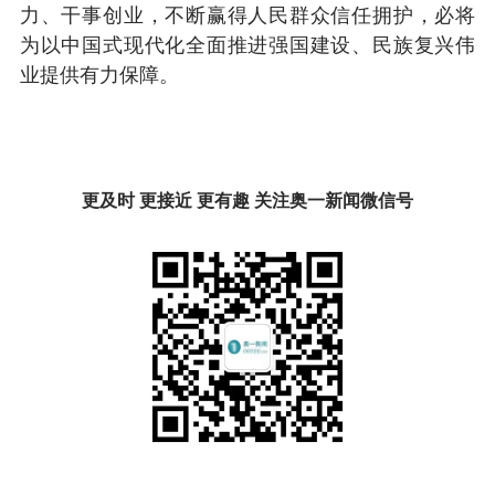
力、干事创业，不断赢得人民群众信任拥护，必将
为以中国式现代化全面推进强国建设、民族复兴伟
业提供有力保障。
更及时 更接近 更有趣 关注奥一新闻微信号