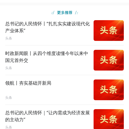
总书记的人民情怀丨“扎扎实实建设现代化
产业体系”
头条
时政新闻眼丨从四个维度读懂今年以来中
国元首外交
头条
领航丨夯实基础开新局
头条
总书记的人民情怀｜“让内需成为经济发展
的主动力”
头条