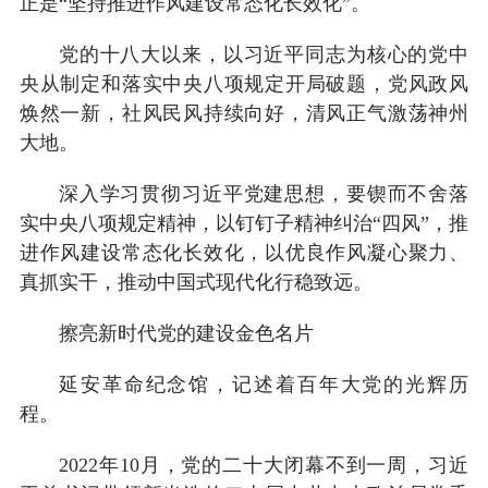
正是“坚持推进作风建设常态化长效化”。
党的十八大以来，以习近平同志为核心的党中
央从制定和落实中央八项规定开局破题，党风政风
焕然一新，社风民风持续向好，清风正气激荡神州
大地。
深入学习贯彻习近平党建思想，要锲而不舍落
实中央八项规定精神，以钉钉子精神纠治“四风”，推
进作风建设常态化长效化，以优良作风凝心聚力、
真抓实干，推动中国式现代化行稳致远。
擦亮新时代党的建设金色名片
延安革命纪念馆，记述着百年大党的光辉历
程。
2022年10月，党的二十大闭幕不到一周，习近