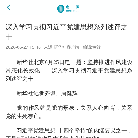
深入学习贯彻习近平党建思想系列述评之
十
2026-06-27 15:48
来源:新华社客户端
编辑:黄缤
新华社北京6月25日电 题：坚持推进作风建设
常态化长效化——深入学习贯彻习近平党建思想系
列述评之十
新华社记者齐琪、唐健辉
党的作风就是党的形象，关系人心向背，关系
党的生死存亡。
习近平党建思想“十四个坚持”的内涵要义之一，