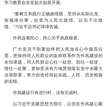
学习教育在全党如火如荼开展。
“要树立和践行正确政绩观，坚持从实际出发、
按规律办事，自觉为人民出政绩、以实干出政
绩。”习近平总书记谆谆告诫。
作风连着民心，民心关乎执政根基。
广大党员干部要始终把人民放在心中最高位
置，把保持同人民群众的血肉联系作为作风建设的
永恒课题，同人民群众心往一处想、劲往一处使、
情往一处聚，更加坚决有力地贯彻落实党中央重大
决策部署，努力创造经得起实践、人民、历史检验
的实绩。
作风建设只有进行时，没有完成时。
以习近平党建思想为指引，以优良作风凝心聚