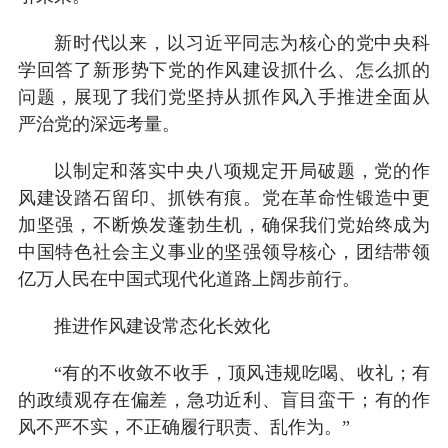
新时代以来，以习近平同志为核心的党中央科
学回答了新形势下党的作风建设抓什么、怎么抓的
问题，展现了我们党坚持从抓作风入手推进全面从
严治党的深远考量。
以制定和落实中央八项规定开局破题，党的作
风建设踏石留印、抓铁有痕。党在革命性锻造中更
加坚强，不断焕发蓬勃生机，确保我们党始终成为
中国特色社会主义事业的坚强领导核心，团结带领
亿万人民在中国式现代化道路上阔步前行。
推进作风建设常态化长效化
“有的不收敛不收手，顶风违规吃喝、收礼；有
的政绩观存在偏差，急功近利、盲目蛮干；有的作
风不严不实，不正确履行职责、乱作为。”