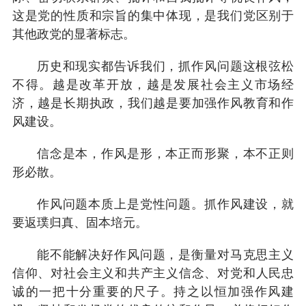
这是党的性质和宗旨的集中体现，是我们党区别于
其他政党的显著标志。
历史和现实都告诉我们，抓作风问题这根弦松
不得。越是改革开放，越是发展社会主义市场经
济，越是长期执政，我们越是要加强作风教育和作
风建设。
信念是本，作风是形，本正而形聚，本不正则
形必散。
作风问题本质上是党性问题。抓作风建设，就
要返璞归真、固本培元。
能不能解决好作风问题，是衡量对马克思主义
信仰、对社会主义和共产主义信念、对党和人民忠
诚的一把十分重要的尺子。持之以恒加强作风建