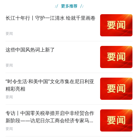
长江十年行丨守护一江清水 绘就千里画卷
要闻
这些中国风热词上新了
要闻
“时令生活·和美中国”文化市集在尼日利亚
精彩亮相
要闻
专访丨中国零关税举措开启中非经贸合作
新阶段——访尼日尔工商会经济专家马加
吉
要闻