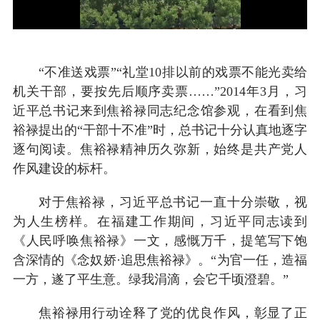
“不准送戏票”“礼堂10排以前的戏票不能光卖给
机关干部，要按先后顺序卖票……”2014年3月，习
近平总书记来到焦裕禄同志纪念馆参观，在看到焦
裕禄提出的“干部十不准”时，总书记十分认真地逐字
逐句阅读。焦裕禄精神历久弥新，始终是共产党人
作风建设的标杆。
对于焦裕禄，习近平总书记一直十分崇敬，视
为人生榜样。在福建工作期间，习近平同志读到
《人民呼唤焦裕禄》一文，感慨万千，提笔写下饱
含深情的《念奴娇·追思焦裕禄》。“为官一任，造福
一方，遂了平生意。绿我涓滴，会它千顷澄碧。”
焦裕禄用行动诠释了党的优良作风，彰显了正