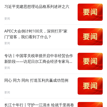
习近平党建思想理论品格系列述评之六
要闻
APEC大会倒计时100天，深圳打开“家
门”迎客，我们看到了什么？
要闻
专访丨中国零关税举措开启中非经贸合作
新阶段——访尼日尔工商会经济专家马加
吉
要闻
同心 同力 同向 打造互利共赢成功范例
要闻
长江十年行丨守护一江清水 绘就千里画卷