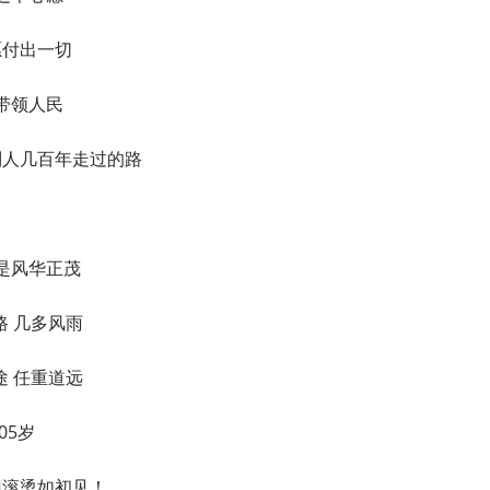
愿付出一切
带领人民
别人几百年走过的路
是风华正茂
路 几多风雨
途 任重道远
05岁
旧滚烫如初见！