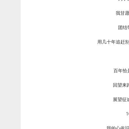
我甘
团结
用几十年追赶
百年恰
回望来
展望征
1
我的心依