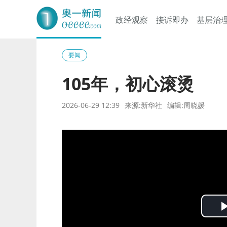
政经观察
接诉即办
基层治
奥一网
要闻
105年，初心滚烫
2026-06-29 12:39
来源:新华社
编辑:周晓媛