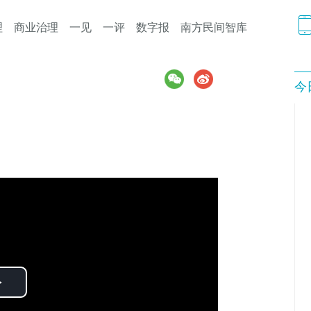
理
商业治理
一见
一评
数字报
南方民间智库
今
Play