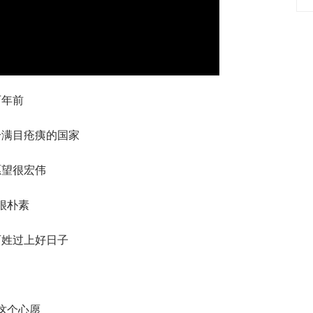
Video
百年前
个满目疮痍的国家
愿望很宏伟
很朴素
百姓过上好日子
这个心愿