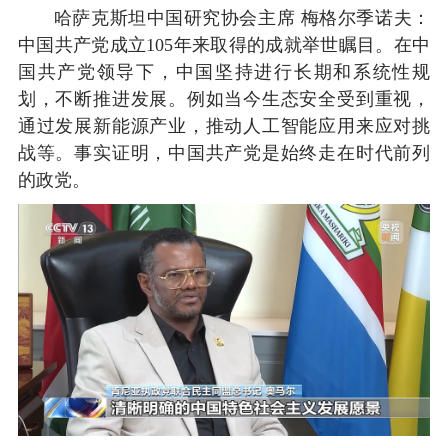
哈萨克斯坦中国研究协会主席 梅格尔季诺夫：
中国共产党成立105年来取得的成就举世瞩目。在中
国共产党领导下，中国坚持进行长期和系统性规
划，不断推进发展。例如当今生态安全受到重视，
通过发展新能源产业，推动人工智能应用来应对挑
战等。事实证明，中国共产党是始终走在时代前列
的政党。