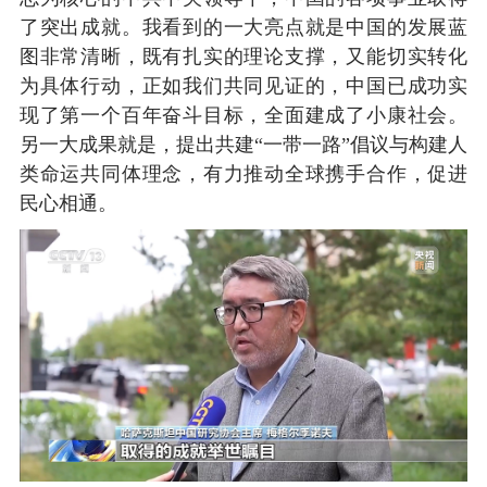
了突出成就。我看到的一大亮点就是中国的发展蓝
图非常清晰，既有扎实的理论支撑，又能切实转化
为具体行动，正如我们共同见证的，中国已成功实
现了第一个百年奋斗目标，全面建成了小康社会。
另一大成果就是，提出共建“一带一路”倡议与构建人
类命运共同体理念，有力推动全球携手合作，促进
民心相通。