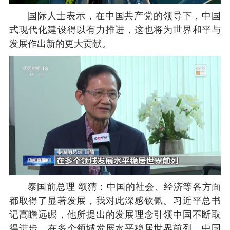
国际人士表示，在中国共产党的领导下，中国
式现代化建设得以有力推进，这也将为世界和平与
发展作出新的更大贡献。
泰国前总理 颂猜：中国的社会、经济等各方面
都取得了显著发展，我对此深感钦佩。习近平总书
记高瞻远瞩，他所提出的发展理念引领中国不断取
得进步，在多个领域发展水平稳居世界前列，中国