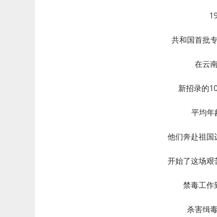
1
共和国首批
在云
新招录的1
平均年龄
他们奔赴祖国
开始了这场艰
禁毒工作
杀害缉