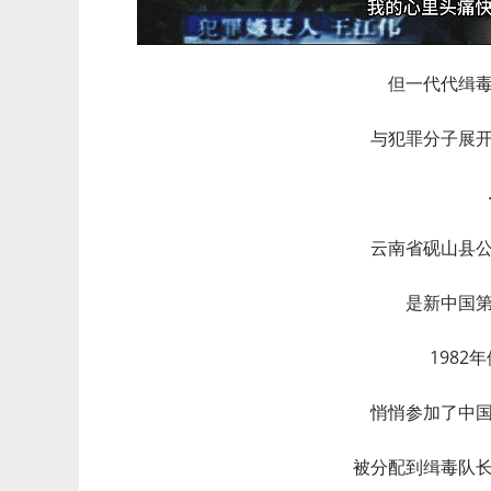
但一代代缉
与犯罪分子展
云南省砚山县
是新中国
1982
悄悄参加了中
被分配到缉毒队