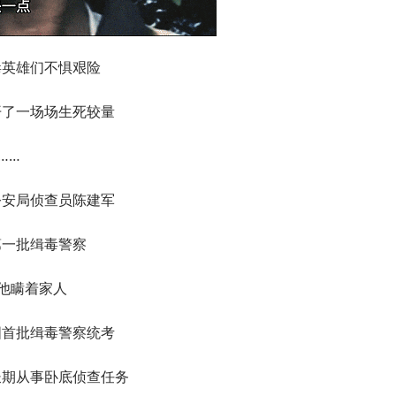
毒英雄们不惧艰险
开了一场场生死较量
……
公安局侦查员陈建军
第一批缉毒警察
年他瞒着家人
国首批缉毒警察统考
长期从事卧底侦查任务