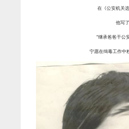
在《公安机关
他写
“继承爸爸干公
宁愿在缉毒工作中