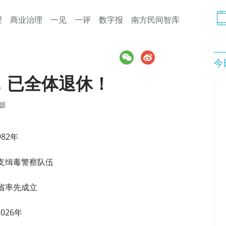
理
商业治理
一见
一评
数字报
南方民间智库
今
，已全体退休！
媛
982年
支缉毒警察队伍
省率先成立
026年