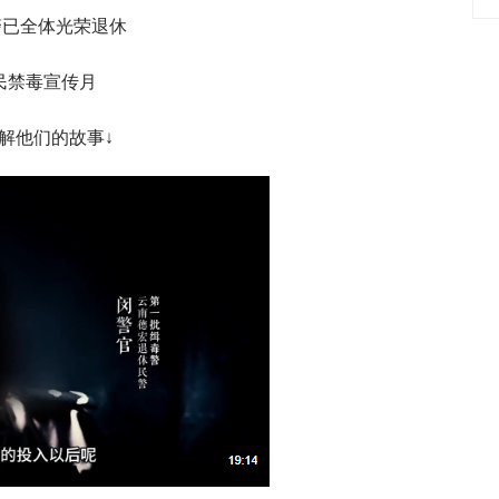
警已全体光荣退休
民禁毒宣传月
解他们的故事↓