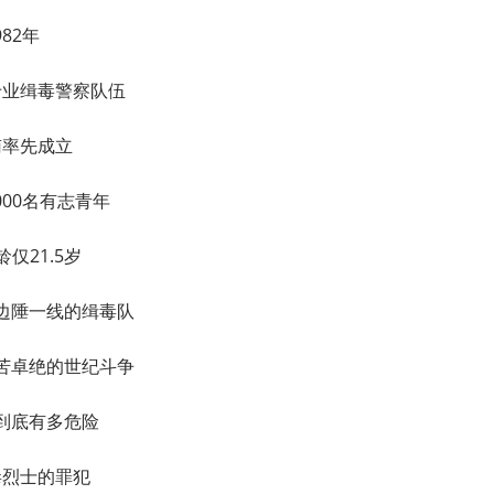
982年
专业缉毒警察队伍
南率先成立
000名有志青年
仅21.5岁
边陲一线的缉毒队
苦卓绝的世纪斗争
到底有多危险
毒烈士的罪犯