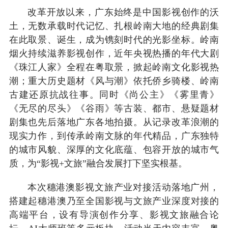
改革开放以来，广东始终是中国影视创作的沃
土，无数承载时代记忆、扎根岭南大地的经典剧集
在此取景、诞生，成为镌刻时代的光影坐标。岭南
烟火持续滋养影视创作，近年央视热播的年代大剧
《珠江人家》全程在粤取景，掀起岭南文化影视热
潮；重大历史题材《风与潮》依托侨乡骑楼、岭南
古建还原抗战往事。同时《尚公主》《雾里青》
《无尽的尽头》《谷雨》等古装、都市、悬疑题材
剧集也先后落地广东各地拍摄。从记录改革浪潮的
现实力作，到传承岭南文脉的年代精品，广东独特
的城市风貌、深厚的文化底蕴、包容开放的城市气
质，为“影视+文旅”融合发展打下坚实根基。
本次穗港澳影视文旅产业对接活动落地广州，
搭建起穗港澳乃至全国影视与文旅产业深度对接的
高端平台，设有导演创作分享、影视文旅融合论