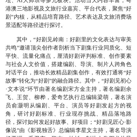
坛、AI大师班等多元板块。活动当天内容丰富，粤
港澳三地影视及文旅行业嘉宾、平台代表，聚焦“好
剧”内核，从精品培育路径、艺术表达及文旅消费场
景适配等路径进行探讨。
其中，“好剧见岭南：好剧里的文化表达与审美
共鸣”邀请顶尖创作者剖析当下剧集行业同质化、短
平快、流量化痛点，厘清好剧评判标准、创作要素
与社会人文价值，搭建编剧、导演、制片人跨角色
对话平台，推动长效精品剧集创作，有效打通将“好
故事”转化为“好剧”的融合路径。其中，“好剧见初心
·文本说”环节由著名编剧宋方金主持，著名编剧余
飞、王贺、柳桦，爱奇艺执行总编辑梁萌，著名演
员俞灏明从编剧、平台、演员等好剧发起方的视
角，研讨好剧标准、行业现存挑战、精品落地路
径，探讨如何发起好故事、好项目；“好剧见匠心·影
像说”由《影视独舌》总编辑李星文主持，著名导演