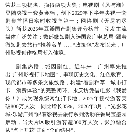
荣获三项提名、摘得两项大奖；电视剧《风与潮》
登陆央视一套黄金档，创下2025年下半年央视一套
剧集首播日实时收视率第一；网络剧《无尽的尽
头》斩获2025年豆瓣国产剧集评分榜首，引发主流
媒体广泛关注；数部微短剧入选国家广电总局“跟着
微短剧去旅行”推荐名单……“政策包”发布以来，广
州影视创作格局渐入佳境。
剧集热播，城因剧红。近年来，广州率先推
出“广州影视打卡地图”，串联历史文化、红色教育、
现代都市等多条文旅线路，构建“看剧种草—城市打
卡—消费体验”的完整闭环。永庆坊凭借电影《我爱
你！》成为现象级网红打卡地，2025年接待游客突
破800万人次，同比增长35%。2026年3月，“光影花
城·乐游广州”跟着影视去旅行系列活动在番禺宝墨园
启动，当天片区吸引游客超300万人次，影旅融合
从“点上开花”走向“全面结果”。