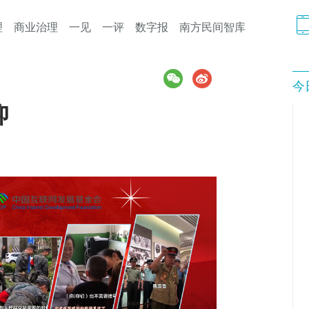
理
商业治理
一见
一评
数字报
南方民间智库
今
仰