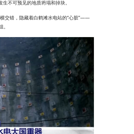
发生不可预见的地质坍塌和掉块。
纵横交错，隐藏着白鹤滩水电站的“心脏”——
组。