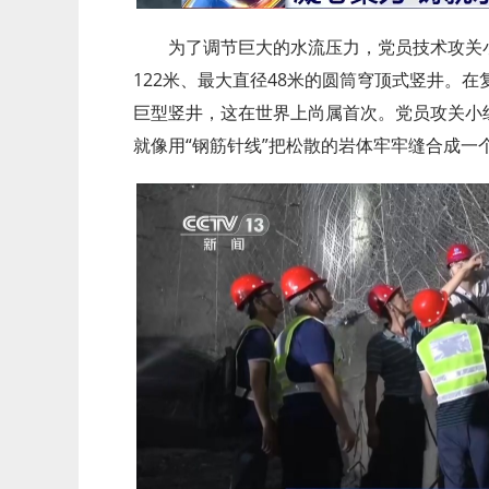
为了调节巨大的水流压力，党员技术攻关
122米、最大直径48米的圆筒穹顶式竖井。
巨型竖井，这在世界上尚属首次。党员攻关小
就像用“钢筋针线”把松散的岩体牢牢缝合成一