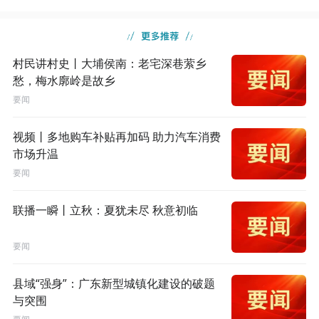
村民讲村史丨大埔侯南：老宅深巷萦乡
愁，梅水廓岭是故乡
要闻
视频丨多地购车补贴再加码 助力汽车消费
市场升温
要闻
联播一瞬丨立秋：夏犹未尽 秋意初临
要闻
县域“强身”：广东新型城镇化建设的破题
与突围