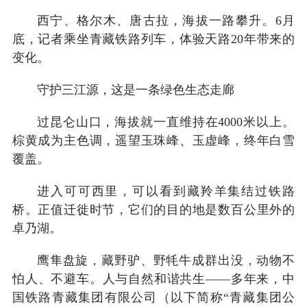
西宁、格尔木、唐古拉，海拔一路攀升。6月
底，记者乘坐青藏铁路列车，体验天路20年带来的
变化。
守护三江源，这是一条绿色生态走廊
过昆仑山口，海拔就一直维持在4000米以上。
棕黄成为主色调，遥望玉珠峰、玉虚峰，终年白雪
覆盖。
进入可可西里，可以看到藏羚羊集结过铁路
桥。正值迁徙时节，它们的目的地是数百公里外的
卓乃湖。
鹰隼盘旋，藏野驴、野牦牛成群出没，动物不
怕人、不避车。人与自然和谐共生——多年来，中
国铁路青藏集团有限公司（以下简称“青藏集团公