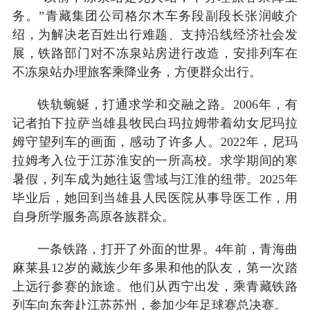
务。”青藏集团公司格尔木车务段副段长张润岐介
绍，为解决老百姓出行难题、支持沿线经济社会发
展，铁路部门对不冻泉站房进行改造，安排列车在
不冻泉站办理旅客乘降业务，方便群众出行。
铁轨蜿蜒，打通求学和交融之路。2006年，有
记者拍下拉萨当雄县牧民白玛拉姆带着幼女尼玛拉
姆守望列车的画面，感动了许多人。2022年，尼玛
拉姆考入位于江苏淮安的一所高校。求学期间的寒
暑假，列车成为她往返雪域与江淮的纽带。2025年
毕业后，她回到当雄县人民医院从事导医工作，用
自身所学服务高原各族群众。
一条铁路，打开了外面的世界。4年前，青海曲
麻莱县12岁的藏族少年多果和他的队友，第一次踏
上远行参赛的旅途。他们从西宁出发，乘青藏铁路
列车向东奔赴江苏苏州，参加少年足球赛总决赛。