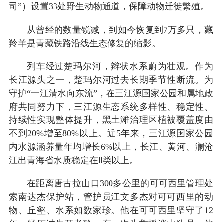
司”）设置33处野生动物通道，保障动物迁徙繁殖。
从曾经的数量锐减，到如今恢复到7万多只，藏
羚羊是青藏铁路沿线生态修复的缩影。
列车经过楚玛尔河，辫状水系蔚为壮观。作为
长江源头之一，楚玛尔河过去长期季节性断流。为
守护“一江清水向东流”，在三江源国家公园和属地政
府共同努力下，三江源生态系统多样性、稳定性、
持续性实现整体提升，黑土滩治理区植被覆盖度由
不到20%增至80%以上。近5年来，三江源国家公园
内水源涵养量年均增长6%以上，长江、黄河、澜沧
江出青海省水质稳定在Ⅱ类以上。
在距离唐古拉山口300多公里的可可西里管理处
索南达杰保护站，管护员江文多杰对可可西里的动
物、丘壑、水系如数家珍。他在可可西里坚守了12