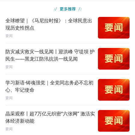
全球瞭望｜《马尼拉时报》：全球民意出
现历史性拐点
要闻
防灾减灾救灾一线见闻丨迎洪峰 守堤坝 护
民生——黑龙江防汛抗洪一线见闻
要闻
学习新语·铸魂强党｜全党同志务必不忘初
心、牢记使命
要闻
晶采观察丨超7万亿元织密“六张网” 激活实
体经济新动能
要闻