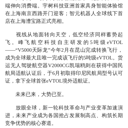
端伸向消费端。宇树科技亚洲首家具身智能体验馆
在上海南京西路开门迎客；智元机器人全球线下首
店在上海漕宝路正式亮相。
视线从地面转向天空，低空经济同样蓄势起
飞。峰飞航空科技自主研发的5吨级eVTOL
——“V5000天际龙”今年2月在昆山完成转换飞行，
成为全球最大且唯一完成该飞行的5吨级eVTOL。货
运无人驾驶航空器V2000CG凯瑞鸥则在获得中国民
航局适航认证后，于6月初取得印尼民航局型号认可
证，拿下全球首张eVTOL境外适航证。
未来已来，大势已至。
放眼全球，新一轮科技革命与产业变革加速演
进，未来产业成为各国抢占发展制高点、构筑长期
竞争优势的核心赛道。