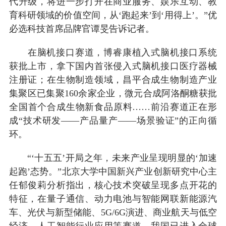
代升级，将进一步打开在商业服务、娱乐互动、教
育科研领域的价值空间，从‘跑起来’到‘用得上’。”优
必选科技首席品牌官谭旻告诉记者。
在脑机接口赛道，博睿康植入式脑机接口系统
获批上市，拿下国内首张侵入式脑机接口医疗器械
注册证；在生物制造领域，昌平合成生物制造产业
集聚区已集聚160余家企业，微元合成阿洛酮糖获批
全国首个合成生物新食品原料……前沿赛道正在形
成“技术研发——产品量产——场景验证”的正向循
环。
“‘十五五’开局之年，未来产业呈现明显的‘加速
起跑’态势。”北京大学中国新兴产业创新研究中心主
任郁俊莉分析指出，核心技术突破呈现多点开花的
特征，在量子通信、动力电池与智能网联新能源汽
车、光伏与新型储能、5G/6G演进、商业航天与低空
经济、人工智能行业应用等赛道，我国已进入全球