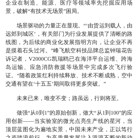
企业在制造、能源、医疗等领域率先挖掘应用场
景，破解“有技术无场景”困局。
场景驱动的力量正在显现。“‘由货运到载人，由
远郊到城区’，有关部门为行业发展提供了清晰的路
线图，为后续的商业化发展指明方向，让企业不再
是摸着石头过河。”峰飞航空科技品牌总监钟瑞花告
诉记者，V2000CG凯瑞鸥已在海洋平台运维、跨海
岛运输、应急消防救援等场景中完成多次飞行验
证。“随着政策红利持续释放、技术不断成熟，空中
交通有望在‘十五五’期间取得更多突破。”
未来已来，唯变不变；路虽远，行则将至。
做强“从0到1”的原始创新，做大“从1到100”的应
用创新——当实验室的微光点亮生产线的星河，当
顶层蓝图化为遍地实景，中国未来产业，正以笃行
之姿踏浪前行，为高质量发展注入源源不断的新动