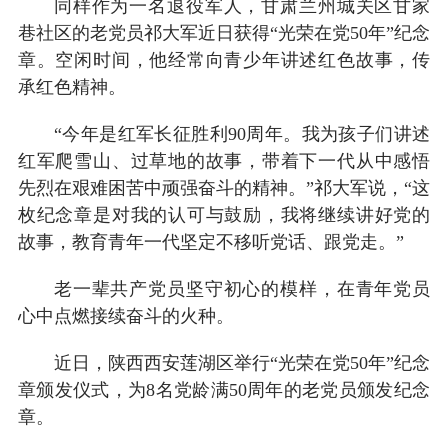
同样作为一名退役军人，甘肃兰州城关区甘家
巷社区的老党员祁大军近日获得“光荣在党50年”纪念
章。空闲时间，他经常向青少年讲述红色故事，传
承红色精神。
“今年是红军长征胜利90周年。我为孩子们讲述
红军爬雪山、过草地的故事，带着下一代从中感悟
先烈在艰难困苦中顽强奋斗的精神。”祁大军说，“这
枚纪念章是对我的认可与鼓励，我将继续讲好党的
故事，教育青年一代坚定不移听党话、跟党走。”
老一辈共产党员坚守初心的模样，在青年党员
心中点燃接续奋斗的火种。
近日，陕西西安莲湖区举行“光荣在党50年”纪念
章颁发仪式，为8名党龄满50周年的老党员颁发纪念
章。