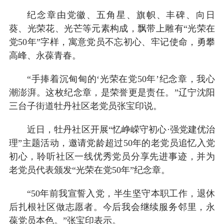
纪念章由党徽、五角星、旗帜、丰碑、向日
葵、光荣花、光芒等元素构成，飘带上雕有“光荣在
党50年”字样，寓意党员不忘初心、牢记使命，勇攀
高峰、永葆青春。
“手捧着沉甸甸的‘光荣在党50年’纪念章，我心
潮澎湃。这枚纪念章，是荣誉更是责任。”辽宁沈阳
三台子街道牡丹社区老党员张宝印说。
近日，牡丹社区开展“忆峥嵘守初心·强党建优治
理”主题活动，邀请党龄超过50年的老党员追忆入党
初心，聆听社区一线优秀党员分享先进事迹，并为
老党员代表颁发“光荣在党50年”纪念章。
“50年前我宣誓入党，半生坚守本职工作，退休
后扎根社区做志愿者。今后我会继续服务邻里，永
葆党员本色。”张宝印表示。