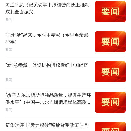
习近平总书记关切事丨厚植营商沃土推动
东北全面振兴
要闻
非遗“活”起来，乡村更精彩（乡里乡亲那
些事）
要闻
“新”意盎然，外资机构持续看好中国经济
要闻
“改善吉尔吉斯斯坦油品质量，提升生产环
保水平”（中国—吉尔吉斯斯坦媒体高质量
共建“一带一路”联合采访）
要闻
新华时评丨“发力提效”释放鲜明政策信号