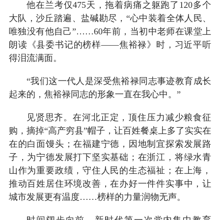
他在兰考仅475天，拖着病痛之躯跑了120多个
大队，沙丘踏遍、盐碱勘尽，“心中装着全体人民、
唯独没有他自己”……60年前，当初中老师在课堂上
朗读《县委书记的榜样——焦裕禄》时，习近平听
得泪流满面。
“我们这一代人是深受焦裕禄同志事迹教育成长
起来的，焦裕禄同志的形象一直在我心中。”
见贤思齐。在河北正定，顶住压力减少粮食征
购，摘掉“高产穷县”帽子，让百姓餐桌上多了实实在
在的白面馒头；在福建宁德，因地制宜探索发展路
子，为宁德发展打下坚实基础；在浙江，将绿水青
山作为重要政绩，守住人民的生态福祉；在上海，
推动百姓居住环境改善，在办好一件件实事中，让
城市发展更有温度……榜样的力量润物无声。
时间阔步向前。新时代第一次党内集中教育