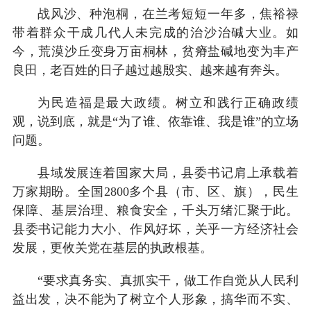
战风沙、种泡桐，在兰考短短一年多，焦裕禄
带着群众干成几代人未完成的治沙治碱大业。如
今，荒漠沙丘变身万亩桐林，贫瘠盐碱地变为丰产
良田，老百姓的日子越过越殷实、越来越有奔头。
为民造福是最大政绩。树立和践行正确政绩
观，说到底，就是“为了谁、依靠谁、我是谁”的立场
问题。
县域发展连着国家大局，县委书记肩上承载着
万家期盼。全国2800多个县（市、区、旗），民生
保障、基层治理、粮食安全，千头万绪汇聚于此。
县委书记能力大小、作风好坏，关乎一方经济社会
发展，更攸关党在基层的执政根基。
“要求真务实、真抓实干，做工作自觉从人民利
益出发，决不能为了树立个人形象，搞华而不实、