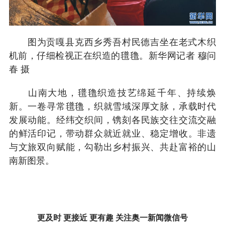
图为贡嘎县克西乡秀吾村民德吉坐在老式木织
机前，仔细检视正在织造的氆氇。新华网记者 穆问
春 摄
山南大地，氆氇织造技艺绵延千年、持续焕
新。一卷寻常氆氇，织就雪域深厚文脉，承载时代
发展动能。经纬交织间，镌刻各民族交往交流交融
的鲜活印记，带动群众就近就业、稳定增收。非遗
与文旅双向赋能，勾勒出乡村振兴、共赴富裕的山
南新图景。
更及时 更接近 更有趣 关注奥一新闻微信号