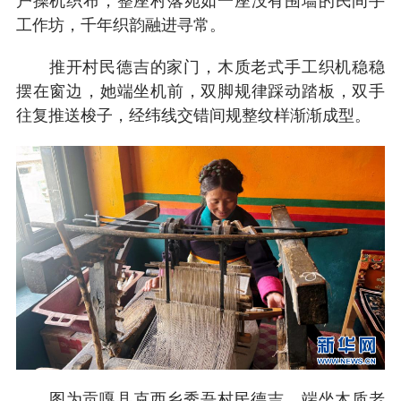
户操机织布，整座村落宛如一座没有围墙的民间手
工作坊，千年织韵融进寻常。
推开村民德吉的家门，木质老式手工织机稳稳
摆在窗边，她端坐机前，双脚规律踩动踏板，双手
往复推送梭子，经纬线交错间规整纹样渐渐成型。
图为贡嘎县克西乡秀吾村民德吉，端坐木质老