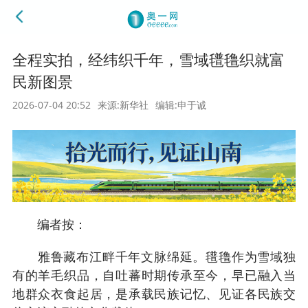
全程实拍，经纬织千年，雪域氆氇织就富
民新图景
2026-07-04 20:52
来源:新华社
编辑:申于诚
编者按：
雅鲁藏布江畔千年文脉绵延。氆氇作为雪域独
有的羊毛织品，自吐蕃时期传承至今，早已融入当
地群众衣食起居，是承载民族记忆、见证各民族交