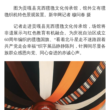
图为贡嘎县克西氆氇文化传承馆，馆外立有氆
氇织机特色景观装置。新华网记者 穆问春 摄
记者走进贡嘎县克西氆氇文化传承馆，场馆将
非遗展示与红色教育有机融合。为庆祝自治区成立
60周年编织的氆氇国旗、“看着北斗星走不迷路跟着
共产党走会幸福”织字展品静静陈列，针脚间尽显各
族群众感恩向党、同心奋进的赤诚心声。