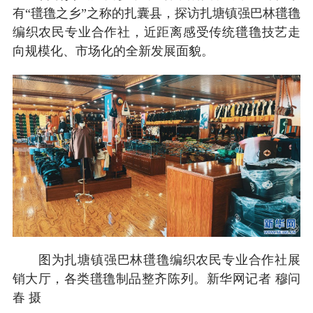
有“氆氇之乡”之称的扎囊县，探访扎塘镇强巴林氆氇
编织农民专业合作社，近距离感受传统氆氇技艺走
向规模化、市场化的全新发展面貌。
图为扎塘镇强巴林氆氇编织农民专业合作社展
销大厅，各类氆氇制品整齐陈列。新华网记者 穆问
春 摄