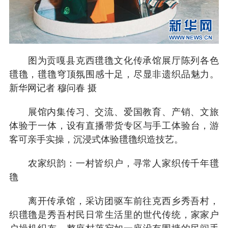
图为贡嘎县克西氆氇文化传承馆展厅陈列各色
氆氇，氆氇穹顶氛围感十足，尽显非遗织品魅力。
新华网记者 穆问春 摄
展馆内集传习、交流、爱国教育、产销、文旅
体验于一体，设有直播带货专区与手工体验台，游
客可亲手实操，沉浸式体验氆氇织造技艺。
农家织韵：一村皆织户，寻常人家织传千年氆
氇
离开传承馆，采访团驱车前往克西乡秀吾村，
织氆氇是秀吾村民日常生活里的世代传统，家家户