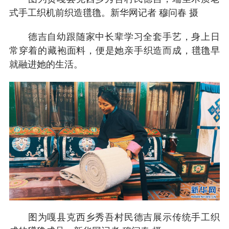
式手工织机前织造氆氇。新华网记者 穆问春 摄
德吉自幼跟随家中长辈学习全套手艺，身上日
常穿着的藏袍面料，便是她亲手织造而成，氆氇早
就融进她的生活。
图为嘎县克西乡秀吾村民德吉展示传统手工织