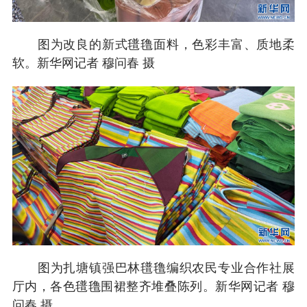
图为改良的新式氆氇面料，色彩丰富、质地柔
软。新华网记者 穆问春 摄
图为扎塘镇强巴林氆氇编织农民专业合作社展
厅内，各色氆氇围裙整齐堆叠陈列。新华网记者 穆
问春 摄