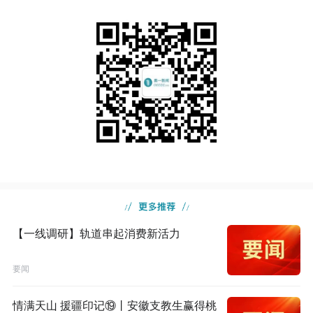
【一线调研】轨道串起消费新活力
要闻
情满天山 援疆印记⑲丨安徽支教生赢得桃