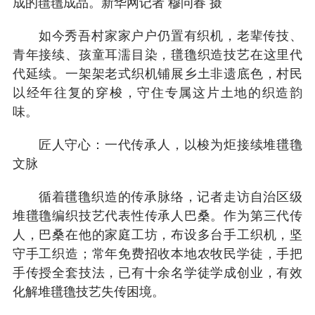
成的氆氇成品。新华网记者 穆问春 摄
如今秀吾村家家户户仍置有织机，老辈传技、
青年接续、孩童耳濡目染，氆氇织造技艺在这里代
代延续。一架架老式织机铺展乡土非遗底色，村民
以经年往复的穿梭，守住专属这片土地的织造韵
味。
匠人守心：一代传承人，以梭为炬接续堆氆氇
文脉
循着氆氇织造的传承脉络，记者走访自治区级
堆氆氇编织技艺代表性传承人巴桑。作为第三代传
人，巴桑在他的家庭工坊，布设多台手工织机，坚
守手工织造；常年免费招收本地农牧民学徒，手把
手传授全套技法，已有十余名学徒学成创业，有效
化解堆氆氇技艺失传困境。