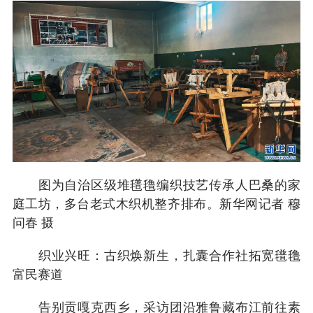
图为自治区级堆氆氇编织技艺传承人巴桑的家
庭工坊，多台老式木织机整齐排布。新华网记者 穆
问春 摄
织业兴旺：古织焕新生，扎囊合作社拓宽氆氇
富民赛道
告别贡嘎克西乡，采访团沿雅鲁藏布江前往素