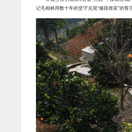
记毛相林用数十年的坚守兑现“修路致富”的誓