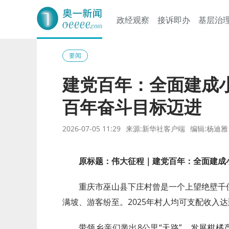
政经观察
接诉即办
基层治
奥一网
要闻
建党百年：全面建成
百年奋斗目标迈进
2026-07-05 11:29
来源:新华社客户端
编辑:杨迪雅
原标题：伟大征程｜建党百年：全面建成
重庆市巫山县下庄村曾是一个上望绝壁千
满坡、游客纷至。2025年村人均可支配收入达到
带领乡亲们凿出8公里“天路”，发展柑橘