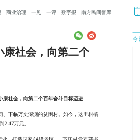
理
商业治理
一见
一评
数字报
南方民间智库
今
小康社会，向第二个
小康社会，向第二个百年奋斗目标迈进
仞、下临万丈深渊的贫困村。如今，这里柑橘
2.47万元。
产业，打造国家4A级景区……下庄村党支部书