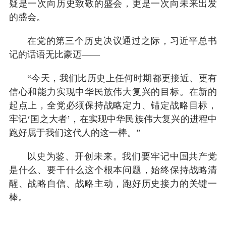
疑是一次向历史致敬的盛会，更是一次向未来出发
的盛会。
在党的第三个历史决议通过之际，习近平总书
记的话语无比豪迈——
“今天，我们比历史上任何时期都更接近、更有
信心和能力实现中华民族伟大复兴的目标。在新的
起点上，全党必须保持战略定力、锚定战略目标，
牢记‘国之大者’，在实现中华民族伟大复兴的进程中
跑好属于我们这代人的这一棒。”
以史为鉴、开创未来。我们要牢记中国共产党
是什么、要干什么这个根本问题，始终保持战略清
醒、战略自信、战略主动，跑好历史接力的关键一
棒。