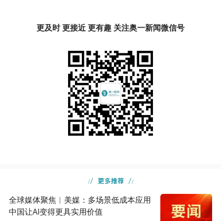
更及时 更接近 更有趣 关注奥一新闻微信号
全球媒体聚焦︱美媒：多场景低成本应用
中国让AI变得更具实用价值