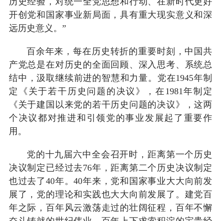
历史经验，对统一全党思想和行动、在新时代更好
开创党和国家事业新局面，具有重大现实意义和深
远历史意义。”
百余年来，每在历史转折的重要时刻，中国共
产党总是在对历史的全面回顾、深入思考、系统总
结中，汲取继续前进的智慧和力量。党在1945年制
定《关于若干历史问题的决议》，在1981年制定
《关于建国以来党的若干历史问题的决议》，这两
个决议都对推进和引领党的事业发展起了重要作
用。
党的十九届六中全会召开时，距离第一个历史
决议制定已经过去76年，距离第二个历史决议制定
也过去了40年。40年来，党和国家事业大大向前发
展了，党的理论和实践也大大向前发展了。建党百
年之际，百年风云激荡走过的壮阔征程，百年不懈