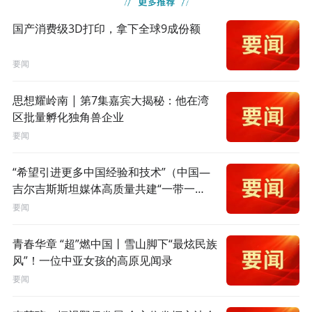
国产消费级3D打印，拿下全球9成份额
要闻
思想耀岭南 | 第7集嘉宾大揭秘：他在湾
区批量孵化独角兽企业
要闻
“希望引进更多中国经验和技术”（中国—
吉尔吉斯斯坦媒体高质量共建“一带一
路”联合采访）
要闻
青春华章 “超”燃中国丨雪山脚下“最炫民族
风”！一位中亚女孩的高原见闻录
要闻