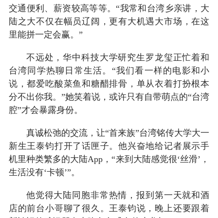
交通便利、薪资较高等等。“我常和台湾乡亲讲，大
陆之大不仅在幅员辽阔，更有大机遇大市场，在这
里能拼一定会赢。”
不远处，华中科技大学研究生罗龙玺正忙着和
台湾同学热聊日常生活。“我们看一样的电影和小
说，都爱吃酸菜鱼和糖醋排骨，单从衣着打扮根本
分不出你我。”她笑着说，或许只有自带萌点的“台湾
腔”才会暴露身份。
真诚松弛的交流，让“首来族”台湾铭传大学大一
新生王泰钧打开了话匣子。他兴奋地给记者展示手
机里种类繁多的大陆App，“来到大陆感觉很‘丝滑’，
生活没有‘卡顿’”。
他觉得大陆同胞非常热情，报到第一天就和酒
店的前台小哥聊了很久。王泰钧说，晚上还要跟着