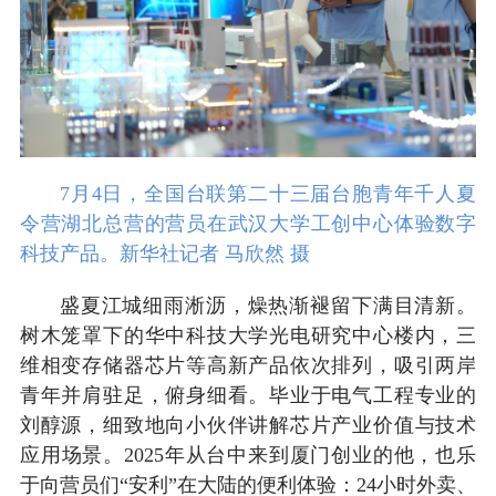
7月4日，全国台联第二十三届台胞青年千人夏
令营湖北总营的营员在武汉大学工创中心体验数字
科技产品。新华社记者 马欣然 摄
盛夏江城细雨淅沥，燥热渐褪留下满目清新。
树木笼罩下的华中科技大学光电研究中心楼内，三
维相变存储器芯片等高新产品依次排列，吸引两岸
青年并肩驻足，俯身细看。毕业于电气工程专业的
刘醇源，细致地向小伙伴讲解芯片产业价值与技术
应用场景。2025年从台中来到厦门创业的他，也乐
于向营员们“安利”在大陆的便利体验：24小时外卖、