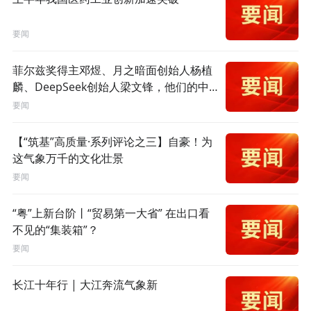
要闻
菲尔兹奖得主邓煜、月之暗面创始人杨植
麟、DeepSeek创始人梁文锋，他们的中
学有个共同点→
要闻
【“筑基”高质量·系列评论之三】自豪！为
这气象万千的文化壮景
要闻
“粤”上新台阶丨“贸易第一大省” 在出口看
不见的“集装箱”？
要闻
长江十年行 | 大江奔流气象新