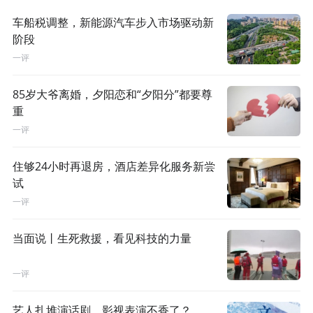
车船税调整，新能源汽车步入市场驱动新
阶段
一评
85岁大爷离婚，夕阳恋和“夕阳分”都要尊
重
一评
住够24小时再退房，酒店差异化服务新尝
试
一评
当面说丨生死救援，看见科技的力量
一评
艺人扎堆演话剧，影视表演不香了？