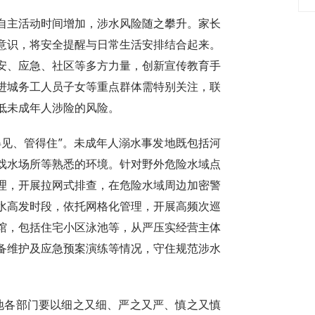
自主活动时间增加，涉水风险随之攀升。家长
意识，将安全提醒与日常生活安排结合起来。
安、应急、社区等多方力量，创新宣传教育手
进城务工人员子女等重点群体需特别关注，联
低未成年人涉险的风险。
得见、管得住”。未成年人溺水事发地既包括河
戏水场所等熟悉的环境。针对野外危险水域点
理，开展拉网式排查，在危险水域周边加密警
水高发时段，依托网格化管理，开展高频次巡
馆，包括住宅小区泳池等，从严压实经营主体
备维护及应急预案演练等情况，守住规范涉水
各地各部门要以细之又细、严之又严、慎之又慎