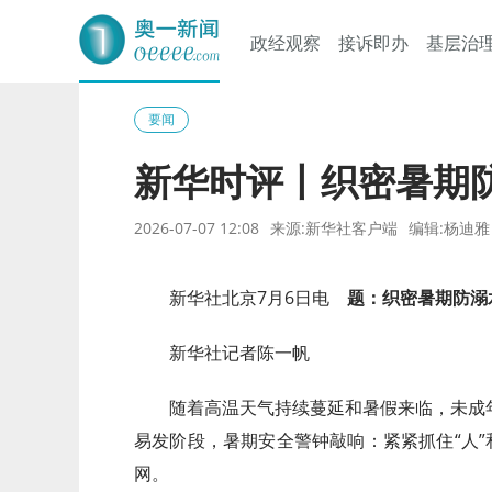
政经观察
接诉即办
基层治
奥一网
要闻
新华时评丨织密暑期
2026-07-07 12:08
来源:新华社客户端
编辑:杨迪雅
新华社北京7月6日电
题：织密暑期防溺
新华社记者陈一帆
随着高温天气持续蔓延和暑假来临，未成
易发阶段，暑期安全警钟敲响：紧紧抓住“人”
网。