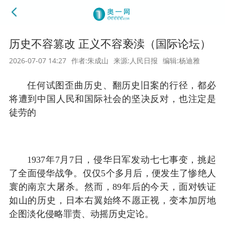
历史不容篡改 正义不容亵渎（国际论坛）
2026-07-07 14:27
作者:朱成山
来源:人民日报
编辑:杨迪雅
任何试图歪曲历史、翻历史旧案的行径，都必
将遭到中国人民和国际社会的坚决反对，也注定是
徒劳的
1937年7月7日，侵华日军发动七七事变，挑起
了全面侵华战争。仅仅5个多月后，便发生了惨绝人
寰的南京大屠杀。然而，89年后的今天，面对铁证
如山的历史，日本右翼始终不愿正视，变本加厉地
企图淡化侵略罪责、动摇历史定论。