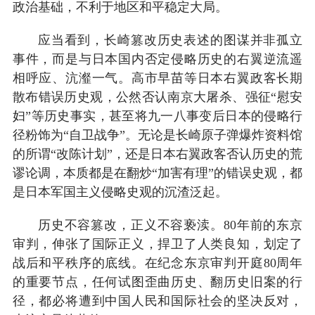
政治基础，不利于地区和平稳定大局。
应当看到，长崎篡改历史表述的图谋并非孤立
事件，而是与日本国内否定侵略历史的右翼逆流遥
相呼应、沆瀣一气。高市早苗等日本右翼政客长期
散布错误历史观，公然否认南京大屠杀、强征“慰安
妇”等历史事实，甚至将九一八事变后日本的侵略行
径粉饰为“自卫战争”。无论是长崎原子弹爆炸资料馆
的所谓“改陈计划”，还是日本右翼政客否认历史的荒
谬论调，本质都是在翻炒“加害有理”的错误史观，都
是日本军国主义侵略史观的沉渣泛起。
历史不容篡改，正义不容亵渎。80年前的东京
审判，伸张了国际正义，捍卫了人类良知，划定了
战后和平秩序的底线。在纪念东京审判开庭80周年
的重要节点，任何试图歪曲历史、翻历史旧案的行
径，都必将遭到中国人民和国际社会的坚决反对，