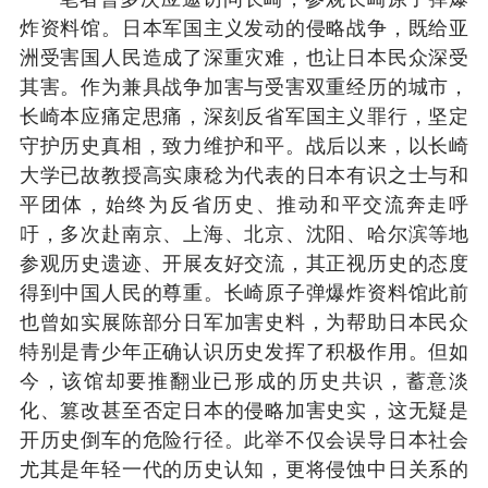
炸资料馆。日本军国主义发动的侵略战争，既给亚
洲受害国人民造成了深重灾难，也让日本民众深受
其害。作为兼具战争加害与受害双重经历的城市，
长崎本应痛定思痛，深刻反省军国主义罪行，坚定
守护历史真相，致力维护和平。战后以来，以长崎
大学已故教授高实康稔为代表的日本有识之士与和
平团体，始终为反省历史、推动和平交流奔走呼
吁，多次赴南京、上海、北京、沈阳、哈尔滨等地
参观历史遗迹、开展友好交流，其正视历史的态度
得到中国人民的尊重。长崎原子弹爆炸资料馆此前
也曾如实展陈部分日军加害史料，为帮助日本民众
特别是青少年正确认识历史发挥了积极作用。但如
今，该馆却要推翻业已形成的历史共识，蓄意淡
化、篡改甚至否定日本的侵略加害史实，这无疑是
开历史倒车的危险行径。此举不仅会误导日本社会
尤其是年轻一代的历史认知，更将侵蚀中日关系的