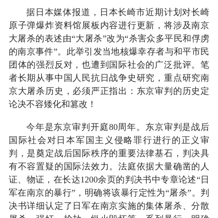
据日本媒体报道，日本长崎市近期计划对长崎
原子弹爆炸资料馆展板内容进行更新，将涉及南京
大屠杀的表述由“大屠杀”改为“杀害众多平民和俘虏
的南京事件”。此举引发当地核爆幸存者与和平市民
团体的强烈反对，也遭到国际社会的广泛批评。笔
者长期从事中国人民抗日战争史研究，重点研究南
京大屠杀历史，必须严正指出：东京审判的历史定
论决不容矮化和篡改！
今年是东京审判开庭80周年。东京审判是战后
国际社会对日本军国主义侵略罪行进行的正义审
判，是奠定战后国际秩序的重要法律基石，判决具
有不容置疑的国际法效力。法庭依据大量确凿的人
证、物证，在长达1200余页的判决书中专章论述“日
军在南京的暴行”，明确将该暴行定性为“屠杀”。判
决书详细认定了日军在南京实施的集体屠杀、分散