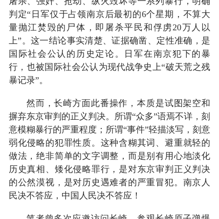
屠杀、强奸、抢劫、纵火毁坏等一系列暴行，明确
判定“日军仅于占领南京后最初的6个星期，不算大
量抛江焚毁的尸体，即屠杀平民和俘虏20万人以
上”。这一结论事实清楚、证据确凿、定性准确，是
国际社会公认的历史定论。日军在南京犯下的暴
行，也被国际社会公认为现代战争史上“破天荒之残
暴记录”。
然而，长崎方面此番操作，本质是试图架空和
摒弃东京审判的正义判决。所谓“众多”语焉不详，刻
意模糊暴行的严重程度；所谓“事件”轻描淡写，刻意
弱化侵略的犯罪性质。这种含糊其词、避重就轻的
做法，绝非简单的文字调整，而是别有用心地淡化
历史真相、矮化侵略罪行，是对东京审判正义判决
的公然漠视，是对历史遇难者的严重冒犯。南京人
民决不答应，中国人民决不答应！
笔者曾多次应邀访问长崎，参观长崎原子弹爆