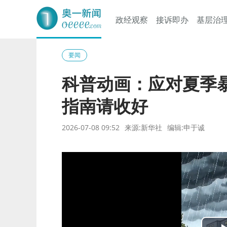
政经观察
接诉即办
基层治
奥一网
要闻
科普动画：应对夏季
指南请收好
2026-07-08 09:52
来源:新华社
编辑:申于诚