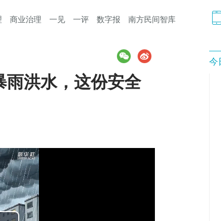
理
商业治理
一见
一评
数字报
南方民间智库
今
暴雨洪水，这份安全