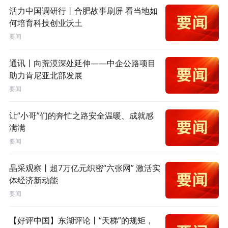
活力中国调研行丨合肥故事刷屏 看当地如
何培育科技创业沃土
要闻
通讯丨向荒漠深处延伸——中企公路项目
助力肯尼亚北部发展
要闻
让“小哥”们的奔忙之路安全温暖、成就感
满满
要闻
晶采观察丨超7万亿元织密“六张网” 激活实
体经济新动能
要闻
【好评中国】东湖评论丨“天梯”的规矩，