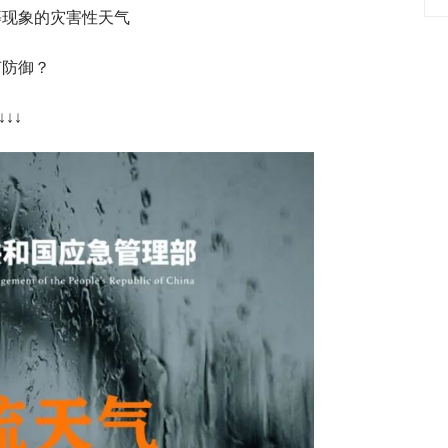
等现象的灾害性天气
何防御？
↓↓↓