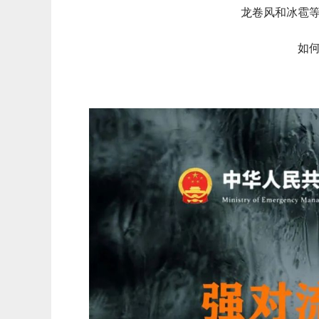
龙卷风和冰雹
如