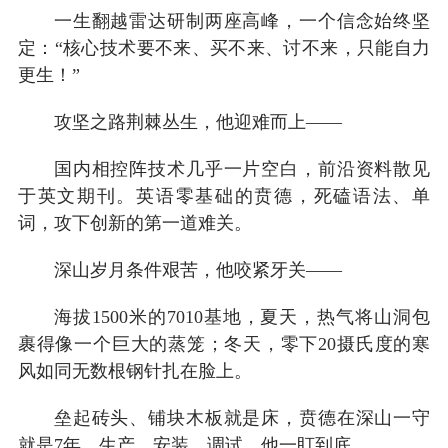
一生翻越雷达研制两座高峰，一个信念始终坚
定：“核心技术要不来、买不来、讨不来，只能自力
更生！”
攻坚之路荆棘丛生，他迎难而上——
国内相控阵技术几乎一片空白，前沿资料散见
于英文期刊。英语零基础的贲德，死磕语法、单
词，攻下创新的第一道难关。
深山岁月条件艰苦，他咬紧牙关——
海拔1500米的7010基地，夏天，热气将山洞包
裹得像一个巨大的蒸笼；冬天，零下20摄氏度的寒
风如同无数根钢针扎在脸上。
垒起砖头、铺块木板就是床，贲德在深山一守
就是7年。生产、安装、调试，他一盯到底。