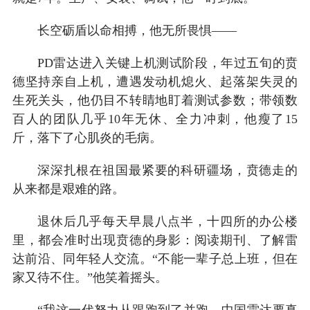
长空砺盾以命相搏，他无所畏惧——
PD雷达进入关键上机测试阶段，年过五旬的贲
德坚持亲自上机，遭遇发动机熄火、起落架失灵的
生死关头，他仍目不转睛地盯着测试参数；带领数
百人的团队几乎10年无休、全力冲刺，他瘦了15
斤，落下了心肌炎的毛病。
深深扎根在祖国最紧要的科研疆场，贲德走的
从来都是艰难的路。
退休后几乎每天早晨八点半，十四所的办公楼
里，都会准时出现贲德的身影：阅读期刊、了解雷
达前沿、同年轻人交流。“不能一辈子总上班，但在
家又待不住。”他笑着摇头。
“我这一代努力从跟跑到了并跑，中国雷达要真