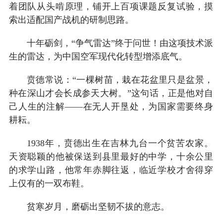
着团队从头啃原理，铺开上百项课题反复试验，摸
索出适配国产战机的研制思路。
十年砺剑，“争气雷达”终于问世！由这项技术派
生的雷达，为中国空军现代化转型增添底气。
贲德常说：“一棵树苗，栽在花盆里只是盆景，
种在深山才会长成参天大树。”这句话，正是他对自
己人生的注解——在无人开垦处，为国家需要终身
耕耘。
1938年，贲德出生在吉林九台一个贫苦农家。
天资聪颖的他被保送到县里最好的中学，十余公里
的求学山路，他常年赤脚往返，临近学校才舍得穿
上仅有的一双布鞋。
贫寒岁月，磨砺出坚韧不拔的意志。