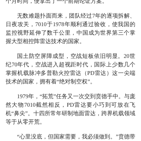
个月时间，便拿出了一个前期论证方案。
无数难题扑面而来，团队经过7年的逐项拆解、
日夜攻关，7010于1978年顺利通过验收，使我国的
监控视野延伸了数千公里，中国成为世界第三个掌
握大型相控阵雷达技术的国家。
国土防空屏障成型，空战短板依旧明显。20世
纪70年代，空战进入超视距时代，国际上少数几个
掌握机载脉冲多普勒火控雷达（PD雷达）这一尖端
技术的国家，拥有着“绝对制空权”。
1979年，“拓荒”任务又一次交到贲德手中。与庞
然大物7010截然相反，PD雷达要小巧到可放在飞
机“鼻尖”。十四所常年研制地面雷达，跨界机载领域
等于从零开荒。
“心里没底，但国家需要，我必须做到。”贲德带