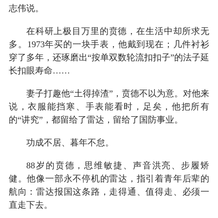
志伟说。
在科研上极目万里的贲德，在生活中却所求无
多。1973年买的一块手表，他戴到现在；几件衬衫
穿了多年，还琢磨出“按单双数轮流扣扣子”的法子延
长扣眼寿命……
妻子打趣他“土得掉渣”，贲德不以为意。对他来
说，衣服能挡寒、手表能看时，足矣，他把所有
的“讲究”，都留给了雷达，留给了国防事业。
功成不居、暮年不怠。
88岁的贲德，思维敏捷、声音洪亮、步履矫
健。他像一部永不停机的雷达，指引着青年后辈的
航向：雷达报国这条路，走得通、值得走、必须一
直走下去。