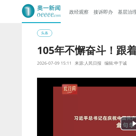
政经观察
接诉即办
基层治
奥一网
头条
105年不懈奋斗！跟
2026-07-09 15:11
来源:人民日报
编辑:申于诚