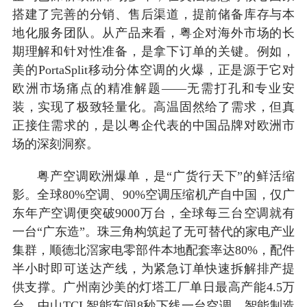
搭建了完善的分销、售后渠道，提前储备库存与本
地化服务团队。从产品来看，粤企对海外市场的长
期理解和针对性准备，是拿下订单的关键。例如，
美的PortaSplit移动分体空调的火爆，正是源于它对
欧洲市场痛点的精准解题——无需打孔和专业安
装，实现了极致轻量化。高温固然给了需求，但真
正接住需求的，是以粤企代表的中国品牌对欧洲市
场的深刻洞察。
粤产空调欧洲爆单，是“广货行天下”的鲜活缩
影。全球80%空调、90%空调压缩机产自中国，仅广
东年产空调便突破9000万台，全球每三台空调就有
一台“广东造”。珠三角构筑起了无可替代的家电产业
集群，顺德北滘家电零部件本地配套率达80%，配件
半小时即可送达产线，为紧急订单快速拆解排产提
供支撑。广州南沙美的灯塔工厂单日最高产能4.5万
台，中山TCL智能车间8秒下线一台空调，智能制造