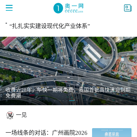
“扎扎实实建设现代化产业体系”
pc版
首页
政经观察
接诉即办
基层治理
商业治理
一见
一评
综合
收费近28年，华快一期将免费，我国首批高快速迎到期
时政
评论
深阅读
全娱乐
免费潮
体育
广州
东莞
佛山
一见
珠海
中山
江门
惠州
一场线条的对话：广州画院2026